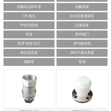
四氟高压卸车管
包氟弹簧
CPC枪头
自动定量灌装机
PP真空机组
过滤设备
管道
管件阀门
风管/管材/法兰
尾气吸收塔
静态混合器
净化气液分离器
隔膜泵
泵浦