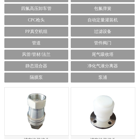
四氟高压卸车管
包氟弹簧
CPC枪头
自动定量灌装机
PP真空机组
过滤设备
管道
管件阀门
风管/管材/法兰
尾气吸收塔
静态混合器
净化气液分离器
隔膜泵
泵浦