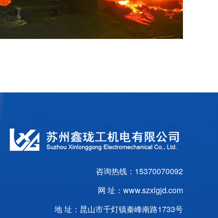
咨询热线：15370070092
网 址：www.szxlgjd.com
地 址：昆山市千灯镇秦峰南路1733号