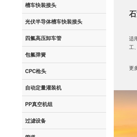
槽车快装接头
石
光伏半导体槽车快装接头
四氟高压卸车管
适
工
包氟弹簧
更
CPC枪头
自动定量灌装机
PP真空机组
过滤设备