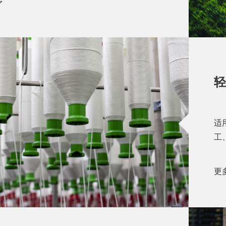
多
轻
适
工
更