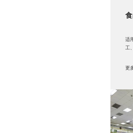
食
适
工
更