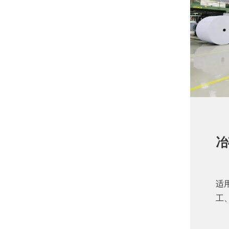
冶
适
工