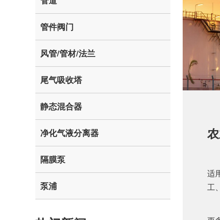
管道
管件阀门
风管/管材/法兰
尾气吸收塔
静态混合器
农
净化气液分离器
隔膜泵
适
泵浦
工