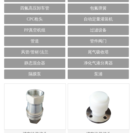
四氟高压卸车管
包氟弹簧
CPC枪头
自动定量灌装机
PP真空机组
过滤设备
管道
管件阀门
风管/管材/法兰
尾气吸收塔
静态混合器
净化气液分离器
隔膜泵
泵浦