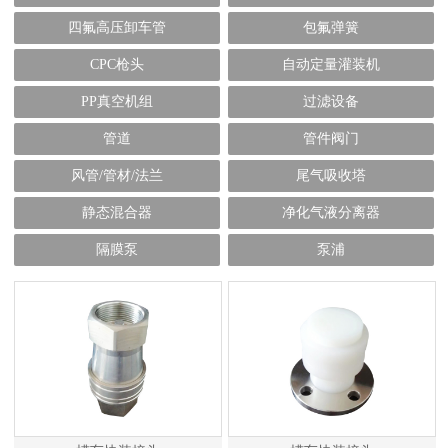
四氟高压卸车管
包氟弹簧
CPC枪头
自动定量灌装机
PP真空机组
过滤设备
管道
管件阀门
风管/管材/法兰
尾气吸收塔
静态混合器
净化气液分离器
隔膜泵
泵浦