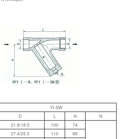
YI-SW
D
L
H
N
21.8/18.5
100
74
27.4/25.5
110
88