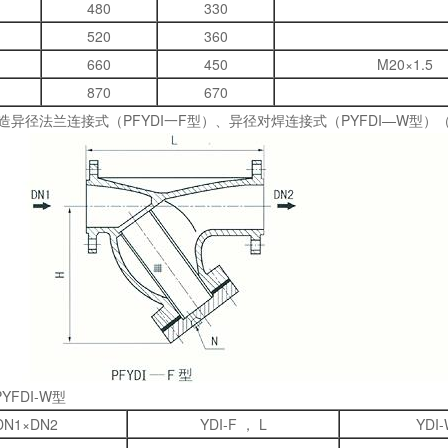
480
330
520
360
660
450
M20×1.5
870
670
造异径法兰连接式（PFYDI一F型）、异径对焊连接式（PYFDI—W型）（DN40
PYFDI-W型
DN1×DN2
YDI-F ， L
YDI-