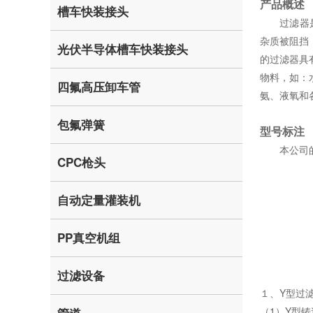
产品概述
槽车快装接头
过滤器是除
杂质被阻挡
光伏半导体槽车快装接头
的过滤器具
物料，如：
四氟高压卸车管
氨、液氧和
包氟弹簧
型号标注
本公司的管
CPC枪头
自动定量灌装机
PP真空机组
过滤设备
１、Y型过
（1）Y型铸造