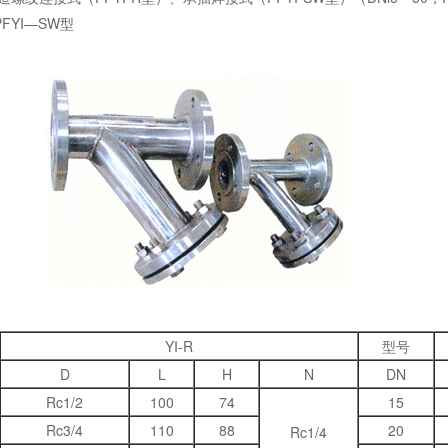
PFYI—SW型
YI-R
型号
D
L
H
N
DN
Rc1/2
100
74
15
Rc3/4
110
88
20
Rc1/4