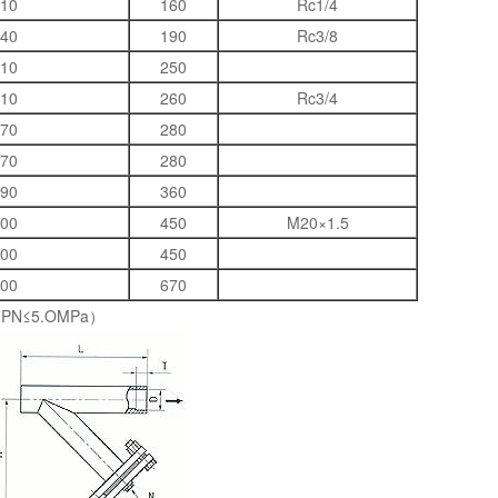
10
160
Rc1/4
40
190
Rc3/8
10
250
10
260
Rc3/4
70
280
70
280
90
360
00
450
M20×1.5
00
450
00
670
PN≤5.OMPa）